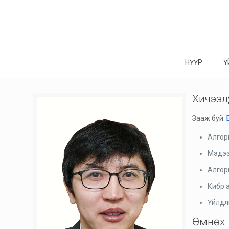
НҮҮР
Ү
Хичээлү
Зааж буй:
Алгор
Мэдээ
Алгор
Кибр 
Үйлдл
Өмнөх