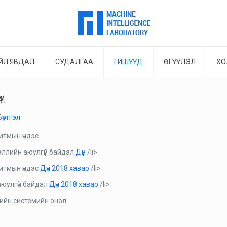
ЙЛ ЯВДАЛ
СУДАЛГАА
ГИШҮҮД
ӨГҮҮЛЭЛ
ХО
үд
Бүртгэл
итмын үндэс
ллийн аюулгүй байдал
Дүн
/li>
итмын үндэс
Дүн 2018 хавар
/li>
аюулгүй байдал
Дүн 2018 хавар
/li>
ийн системийн онол