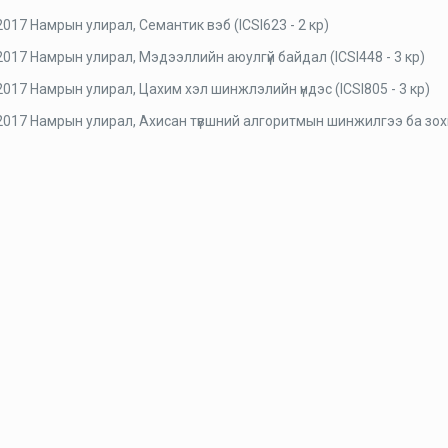
017 Намрын улирал, Семантик вэб (ICSI623 - 2 кр)
017 Намрын улирал, Мэдээллийн аюулгүй байдал (ICSI448 - 3 кр)
017 Намрын улирал, Цахим хэл шинжлэлийн үндэс (ICSI805 - 3 кр)
2017 Намрын улирал, Ахисан түвшний алгоритмын шинжилгээ ба зохио