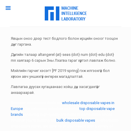
Явцын оноо дээр тест бодлого болон ирцийн оноог тооцон
дүнг гаргана.
Дүнгийн талаар altangerel {at} seas {dot} num {dot} edu {dot}
mn хаягаар 6 сарын 3ны Лхагва гараг хүртэл лавлаж болно.
Мэйлийн гарчиг хэсэгт [PF 2019 spring] гэж илгээхгүй бол
хүлээн авч уншихгүй өнгөрөх магадлалтай.
Лавлагаа дуусах хугацаанаас хойш дүн засагдахгүйг
анхаараарай.
Discover unbeatable deals on
wholesale disposable vapes in
Europe
! Our extensive selection includes
top disposable vape
brands
, ensuring high-quality products at competitive prices.
Whether you’re looking for
bulk disposable vapes
or affordable
disposable vapes, we cater to all your needs with a variety of