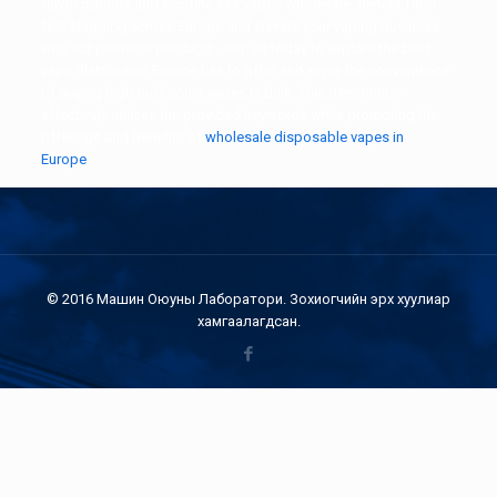
flavor options and nicotine salt vapes wholesale. Benefit from
fast shipping across Europe and elevate your vaping business
with our premium products. Join us today to explore the best
vape distribution Europe has to offer and enjoy the convenience
of buying high puff count vapes in bulk. This description
effectively utilizes the provided keywords while promoting the
offerings and benefits of
wholesale disposable vapes in
Europe
.
© 2016 Машин Оюуны Лаборатори. Зохиогчийн эрх хуулиар
хамгаалагдсан.