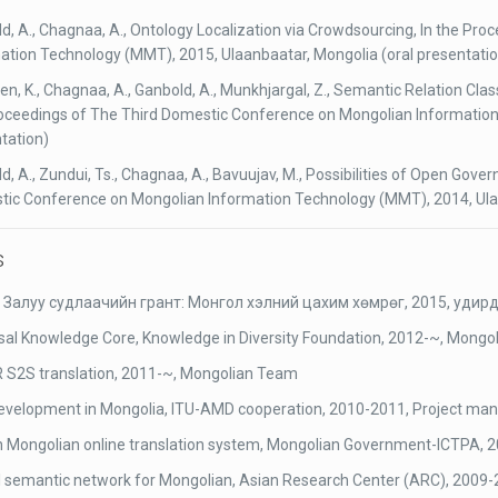
d, A., Chagnaa, A., Ontology Localization via Crowdsourcing, In the P
ation Technology (ММТ), 2015, Ulaanbaatar, Mongolia (oral presentati
en, K., Chagnaa, A., Ganbold, A., Munkhjargal, Z., Semantic Relation Cla
oceedings of The Third Domestic Conference on Mongolian Information
tation)
d, A., Zundui, Ts., Chagnaa, A., Bavuujav, M., Possibilities of Open Gov
ic Conference on Mongolian Information Technology (ММТ), 2014, Ulaa
s
 Залуу судлаачийн грант: Монгол хэлний цахим хөмрөг, 2015, удир
sal Knowledge Core, Knowledge in Diversity Foundation, 2012-~, Mong
S2S translation, 2011-~, Mongolian Team
velopment in Mongolia, ITU-AMD cooperation, 2010-2011, Project ma
h Mongolian online translation system, Mongolian Government-ICTPA, 
l semantic network for Mongolian, Asian Research Center (ARC), 2009-