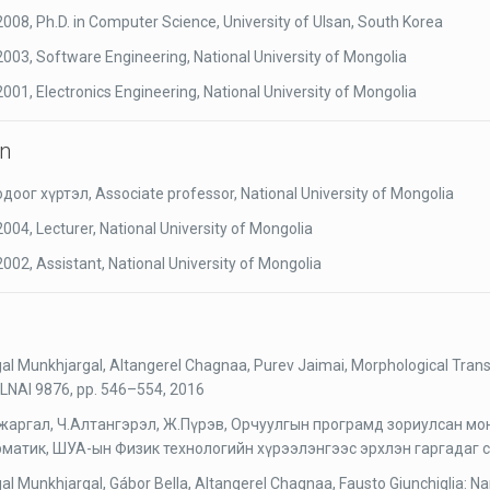
008, Ph.D. in Computer Science, University of Ulsan, South Korea
003, Software Engineering, National University of Mongolia
001, Electronics Engineering, National University of Mongolia
on
доог хүртэл, Associate professor, National University of Mongolia
004, Lecturer, National University of Mongolia
002, Assistant, National University of Mongolia
gal Munkhjargal, Altangerel Chagnaa, Purev Jaimai, Morphological Transdu
I, LNAI 9876, pp. 546–554, 2016
жаргал, Ч.Алтангэрэл, Ж.Пүрэв, Орчуулгын програмд зориулсан монг
матик, ШУА-ын Физик технологийн хүрээлэнгээс эрхлэн гаргадаг с
gal Munkhjargal, Gábor Bella, Altangerel Chagnaa, Fausto Giunchiglia: N