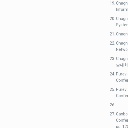
Chagna
Inform
Chagna
System
Chagna
Chagna
Networ
Chag
술대회, 
Purev 
Confer
Purev 
Confer
Ganbol
Confer
pp. 12