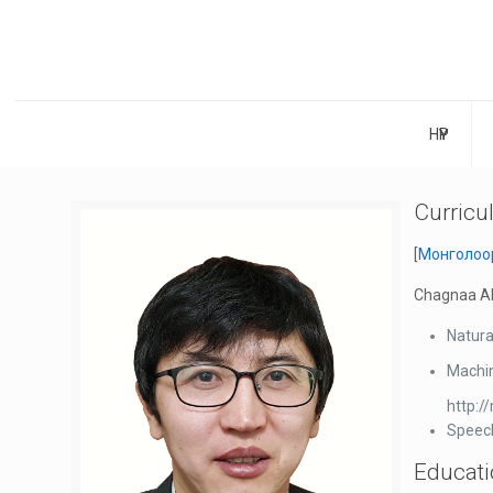
НҮҮР
Curricu
[
Монголоо
Chagnaa Al
Natura
Machin
http:/
Speec
Educat