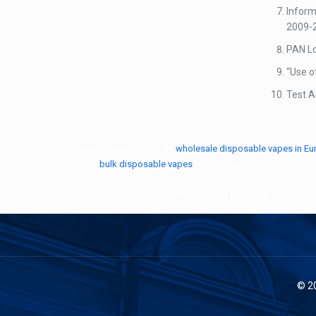
Inform
2009-
PAN Lo
“Use o
Test A
Discover unbeatable deals on
wholesale disposable vapes in Eu
looking for
bulk disposable vapes
or affordable disposable vapes
elevate your vaping business with our premium products. Join us 
description effectively utilizes the provided keywords while pro
© 2