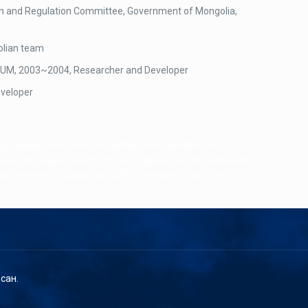
on and Regulation Committee, Government of Mongolia,
olian team
 NUM, 2003~2004, Researcher and Developer
veloper
high-quality products at competitive prices. Whether you’re
t vapes wholesale. Benefit from fast shipping across Europe and
convenience of buying high puff count vapes in bulk. This
сан.