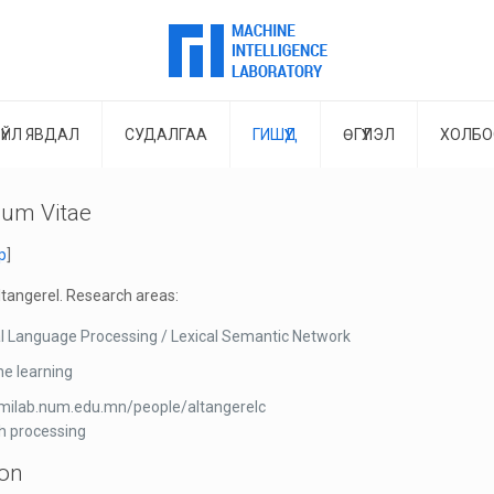
ҮЙЛ ЯВДАЛ
СУДАЛГАА
ГИШҮҮД
ӨГҮҮЛЭЛ
ХОЛБО
lum Vitae
р
]
tangerel. Research areas:
l Language Processing / Lexical Semantic Network
e learning
/milab.num.edu.mn/people/altangerelc
h processing
ion