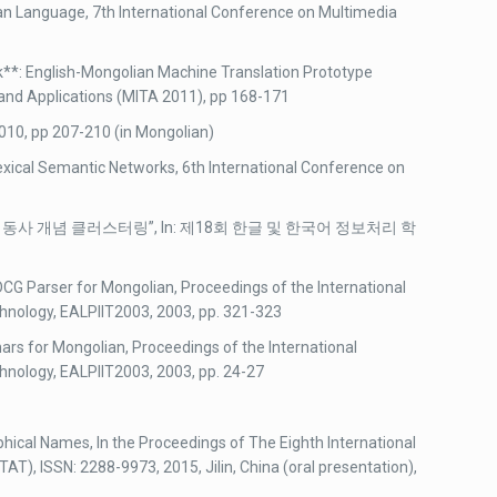
an Language, 7th International Conference on Multimedia
k**: English-Mongolian Machine Translation Prototype
and Applications (MITA 2011), pp 168-171
010, pp 207-210 (in Mongolian)
xical Semantic Networks, 6th International Conference on
 이용한 동사 개념 클러스터링”, In: 제18회 한글 및 한국어 정보처리 학
CG Parser for Mongolian, Proceedings of the International
hnology, EALPIIT2003, 2003, pp. 321-323
rs for Mongolian, Proceedings of the International
nology, EALPIIT2003, 2003, pp. 24-27
hical Names, In the Proceedings of The Eighth International
AT), ISSN: 2288-9973, 2015, Jilin, China (oral presentation),