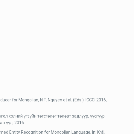
cer for Mongolian, N.T. Nguyen et al. (Eds.): ICCCI 2016,
ол хэлний үгзүйн төгсгөлөг төлөвт задлуур, үүсгүүр,
этгүүл, 2016
amed Entity Recognition for Mongolian Language, In: Král,