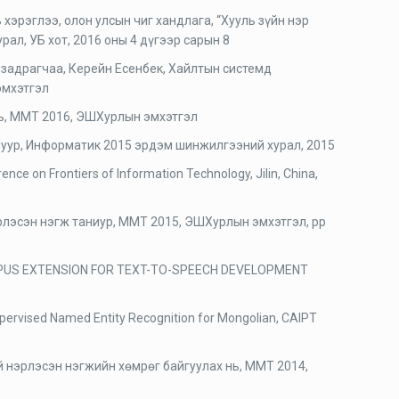
хэрэглээ, олон улсын чиг хандлага, “Хууль зүйн нэр
л, УБ хот, 2016 оны 4 дүгээр сарын 8
задрагчаа, Керейн Есенбек, Хайлтын системд
эмхэтгэл
нь, ММТ 2016, ЭШХурлын эмхэтгэл
длуур, Информатик 2015 эрдэм шинжилгээний хурал, 2015
ence on Frontiers of Information Technology, Jilin, China,
рлэсэн нэгж таниур, ММТ 2015, ЭШХурлын эмхэтгэл, pp
CORPUS EXTENSION FOR TEXT-TO-SPEECH DEVELOPMENT
Supervised Named Entity Recognition for Mongolian, CAIPT
й нэрлэсэн нэгжийн хөмрөг байгуулах нь, ММТ 2014,