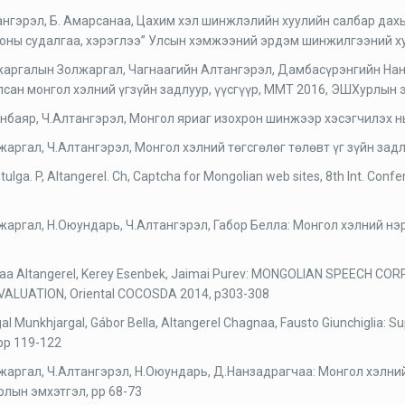
ангэрэл, Б. Амарсанаа, Цахим хэл шинжлэлийн хуулийн салбар дахь 
оны судалгаа, хэрэглээ” Улсын хэмжээний эрдэм шинжилгээний хура
аргалын Золжаргал, Чагнаагийн Алтангэрэл, Дамбасүрэнгийн Нан
лсан монгол хэлний үгзүйн задлуур, үүсгүүр, ММТ 2016, ЭШХурлын 
анбаяр, Ч.Алтангэрэл, Монгол яриаг изохрон шинжээр хэсэгчилэх 
жаргал, Ч.Алтангэрэл, Монгол хэлний төгсгөлөг төлөвт үг зүйн за
ulga. P, Altangerel. Ch, Captcha for Mongolian web sites, 8th Int. Confer
жаргал, Н.Оюундарь, Ч.Алтангэрэл, Габор Белла: Монгол хэлний нэ
aa Altangerel, Kerey Esenbek, Jaimai Purev: MONGOLIAN SPEECH 
VALUATION, Oriental COCOSDA 2014, p303-308
gal Munkhjargal, Gábor Bella, Altangerel Chagnaa, Fausto Giunchiglia: 
pp 119-122
жаргал, Ч.Алтангэрэл, Н.Оюундарь, Д.Нанзадрагчаа: Монгол хэлни
лын эмхэтгэл, pp 68-73