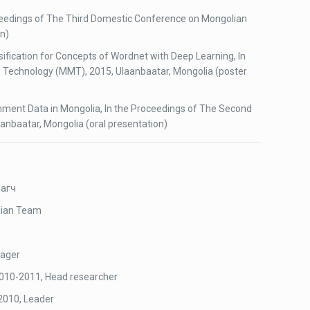
roceedings of The Third Domestic Conference on Mongolian
on)
ssification for Concepts of Wordnet with Deep Learning, In
 Technology (ММТ), 2015, Ulaanbaatar, Mongolia (poster
ernment Data in Mongolia, In the Proceedings of The Second
nbaatar, Mongolia (oral presentation)
дагч
olian Team
nager
2010-2011, Head researcher
2010, Leader