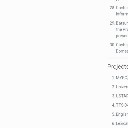
Ganbol
Inform
Batsur
the Pr
presen
Ganbol
Domest
Project
МУИС,
Univer
USTAR 
TTS De
Englis
Lexica