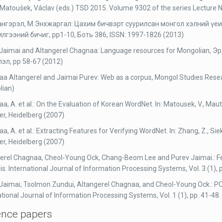
 Matoušek, Václav (eds.) TSD 2015. Volume 9302 of the series Lecture
ангэрэл, М.Энхжаргал: Цахим бичвэрт суурилсан монгол хэлний үе
гээний бичиг, pp1-10, Боть 386, ISSN: 1997-1826 (2013)
Jaimai and Altangerel Chagnaa: Language resources for Mongolian,
эл, pp 58-67 (2012)
a Altangerel and Jaimai Purev: Web as a corpus, Mongol Studies Resear
lian)
a, A. et al.: On the Evaluation of Korean WordNet. In: Matousek, V., Mautn
er, Heidelberg (2007)
a, A. et al.: Extracting Features for Verifying WordNet. In: Zhang, Z., S
er, Heidelberg (2007)
erel Chagnaa, Cheol-Young Ock, Chang-Beom Lee and Purev Jaimai.: F
is. International Journal of Information Processing Systems, Vol. 3 (1), 
Jaimai, Tsolmon Zundui, Altangerel Chagnaa, and Cheol-Young Ock.: 
ational Journal of Information Processing Systems, Vol. 1 (1), pp. 41-48.
ence papers