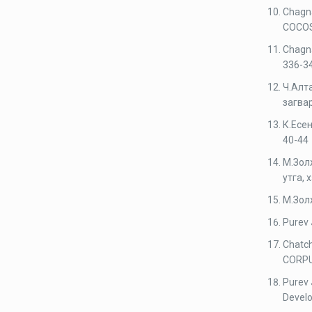
Chagna
COCO
Chagna
336-3
Ч.Алт
загва
К.Есе
40-44
М.Зол
утга,
М.Золж
Purev 
Chatc
CORPU
Purev 
Develo