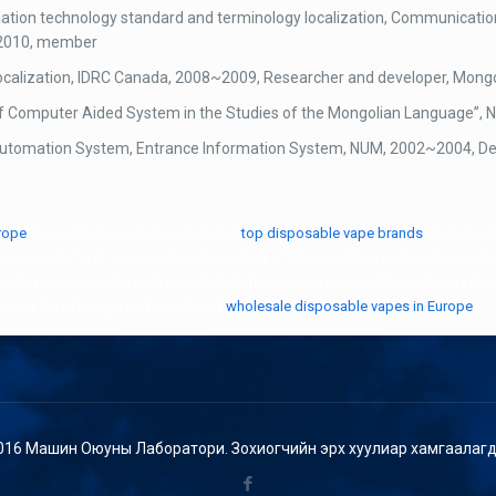
ation technology standard and terminology localization, Communicati
2010, member
calization, IDRC Canada, 2008~2009, Researcher and developer, Mong
f Computer Aided System in the Studies of the Mongolian Language”,
utomation System, Entrance Information System, NUM, 2002~2004, De
rope
! Our extensive selection includes
top disposable vape brands
, ensuring 
, we cater to all your needs with a variety of flavor options and nicotine sal
today to explore the best vape distribution Europe has to offer and enjoy the 
moting the offerings and benefits of
wholesale disposable vapes in Europe
.
016 Машин Оюуны Лаборатори. Зохиогчийн эрх хуулиар хамгаалагд