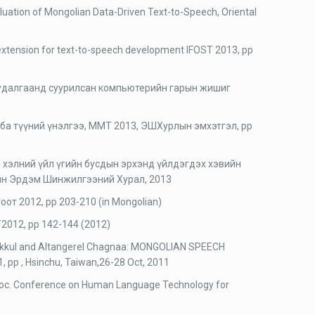
ation of Mongolian Data-Driven Text-to-Speech, Oriental
extension for text-to-speech development IFOST 2013, pp
 судалгаанд суурилсан компьютерийн гарын жишиг
р ба түүний үнэлгээ, ММТ 2013, ЭШХурлын эмхэтгэл, pp
 хэлний үйл үгийн бусдын эрхэнд үйлдэгдэх хэвийн
йн Эрдэм Шинжилгээний Хурал, 2013
от 2012, pp 203-210 (in Mongolian)
T2012, pp 142-144 (2012)
akkul and Altangerel Chagnaa: MONGOLIAN SPEECH
p , Hsinchu, Taiwan,26-28 Oct, 2011
roc. Conference on Human Language Technology for