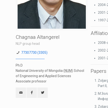
2004-2
2001-2
1997-2
Affilati
Chagnaa Altangerel
2008-о
NLP group head
2002-2
77307730 (3305)
2001-2
Ph.D
Papers
National University of Mongolia (
NUM
)
School
of Engineering and Applied Sciences
Zoljar
Associate professor
Part I
М.Зол
Инфор
Zoljar