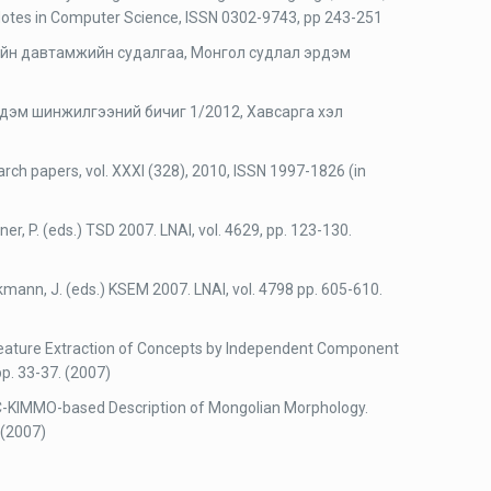
 Notes in Computer Science, ISSN 0302-9743, pp 243-251
ийн давтамжийн судалгаа, Монгол судлал эрдэм
 Эрдэм шинжилгээний бичиг 1/2012, Хавсарга хэл
ch papers, vol. XXXI (328), 2010, ISSN 1997-1826 (in
er, P. (eds.) TSD 2007. LNAI, vol. 4629, pp. 123-130.
iekmann, J. (eds.) KSEM 2007. LNAI, vol. 4798 pp. 605-610.
eature Extraction of Concepts by Independent Component
pp. 33-37. (2007)
PC-KIMMO-based Description of Mongolian Morphology.
 (2007)