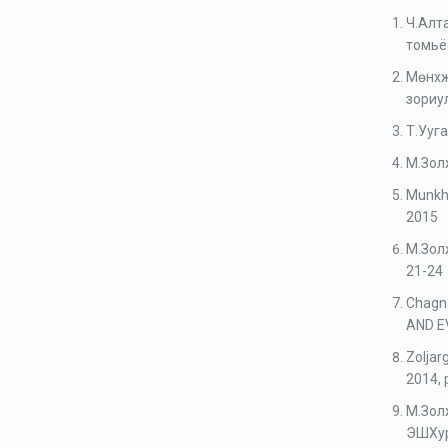
Ч.Алт
томьё
Мөнхж
зориу
Т.Ууг
М.Зол
Munkht
2015
М.Зол
21-24
Chagn
AND E
Zoljar
2014, 
М.Зол
ЭШХур