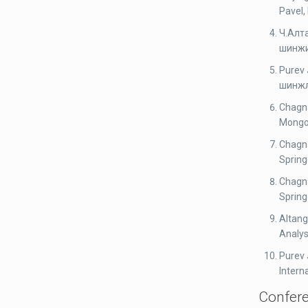
Pavel,
Ч.Алт
шинжил
Purev 
шинжл
Chagna
Mongo
Chagna
Spring
Chagna
Spring
Altang
Analys
Purev 
Intern
Confer