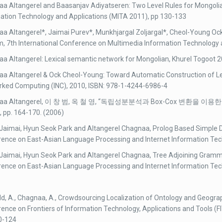
a Altangerel and Baasanjav Adiyatseren: Two Level Rules for Mongoli
ation Technology and Applications (MITA 2011), pp 130-133
a Altangerel*, Jaimai Purev*, Munkhjargal Zoljargal*, Cheol-Young Oc
, 7th International Conference on Multimedia Information Technology 
a Altangerel: Lexical semantic network for Mongolian, Khurel Togoot 2
a Altangerel & Ock Cheol-Young: Toward Automatic Construction of Le
ked Computing (INC), 2010, ISBN: 978-1-4244-6986-4
naa Altangerel, 이 창 범, 옥 철 영, “독립성분분석과 Box-Cox 변환을
pp. 164-170. (2006)
Jaimai, Hyun Seok Park and Altangerel Chagnaa, Prolog Based Simple D
ence on East-Asian Language Processing and Internet Information Tec
Jaimai, Hyun Seok Park and Altangerel Chagnaa, Tree Adjoining Gramma
ence on East-Asian Language Processing and Internet Information Tech
d, A., Chagnaa, A., Crowdsourcing Localization of Ontology and Geograp
ence on Frontiers of Information Technology, Applications and Tools (FIT
0-124