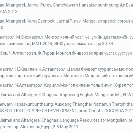
a Altangerel, Jaimai Purev, Chatchawarn Hansakunbuntheung: An Evalu
SDA 2013
a Altangerel, Kerey Esenbek, Jaimai Purev: Mongolian speech corpus 
40
ангэрэл, М.Энхжаргал: Монгол хэлний үсэг, үе, үгийн давтамжийн
рыг зохиосон нь, ММТ 2013, ЭШХурлын эмхэтгэл, pp 30-34
нбек, Ч.Алтангэрэл, Ж.Пүрэв: Монгол бичвэрээс яриа үүсгэх үүсгүү
жаргал, Н.Жавхлан, Ч.Алтангэрэл, Цахим бичвэрт суурилсан монгол
 хэрэглээ, давтамжийн судалгаа. Монголын Мэдээллийн Технологи
аргал, Ч.Алтангэрэл: Кирилл-Монгол онлайн толь бичиг, Хүрэл того
Jaimai and Altangerel Chagnaa: Improving English-Mongolian MT, FITA
hawarn Hansakunbuntheung, Ausdang Thangthai, Nattanun Thatphith
S FOR TEXT-TO-SPEECH DEVELOPMENT, proc. Oriental COCOSDA 2011, p
Jaimai and Altangerel Chagnaa: Language Resources for Mongolian, p
pment,pp. Alexandria,Egypt,2-5 May 2011