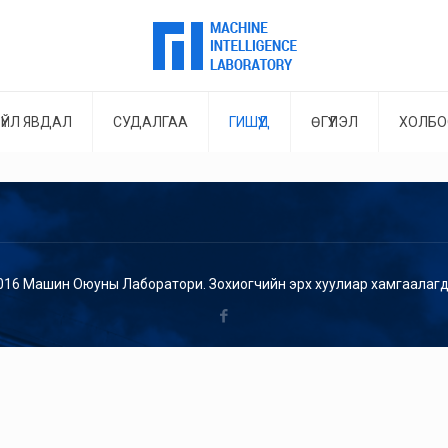
ҮЙЛ ЯВДАЛ
СУДАЛГАА
ГИШҮҮД
ӨГҮҮЛЭЛ
ХОЛБО
016 Машин Оюуны Лаборатори. Зохиогчийн эрх хуулиар хамгаалагд