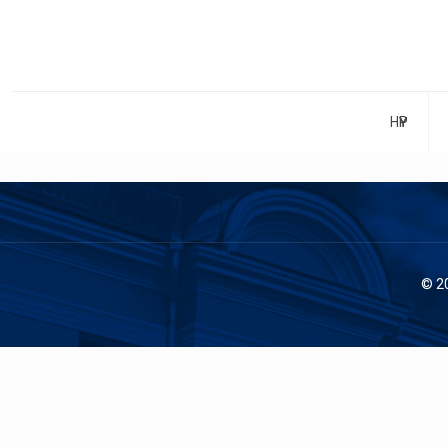
НҮҮР
© 2