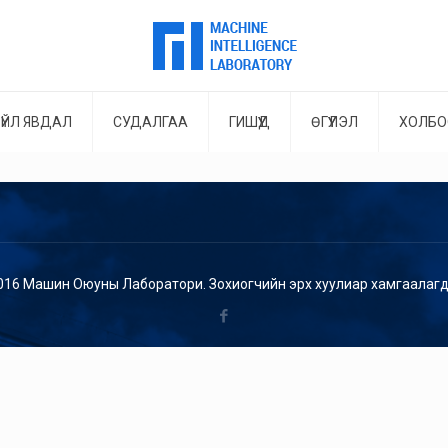
ҮЙЛ ЯВДАЛ
СУДАЛГАА
ГИШҮҮД
ӨГҮҮЛЭЛ
ХОЛБО
016 Машин Оюуны Лаборатори. Зохиогчийн эрх хуулиар хамгаалагд