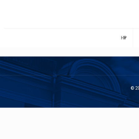
НҮҮР
© 2