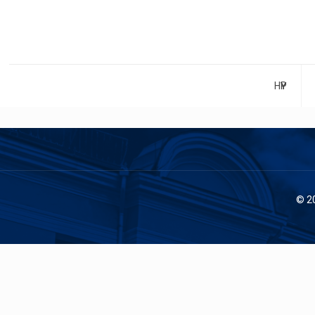
НҮҮР
© 2