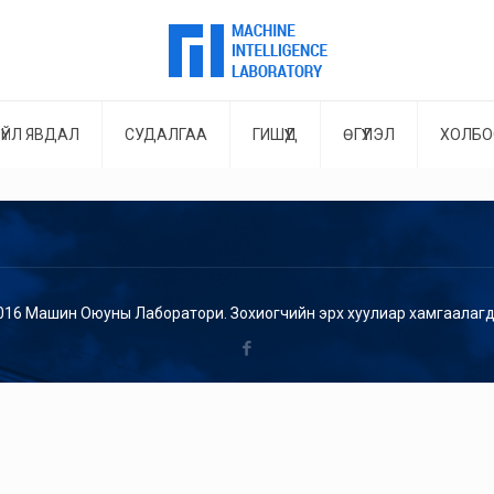
ҮЙЛ ЯВДАЛ
СУДАЛГАА
ГИШҮҮД
ӨГҮҮЛЭЛ
ХОЛБО
016 Машин Оюуны Лаборатори. Зохиогчийн эрх хуулиар хамгаалагд