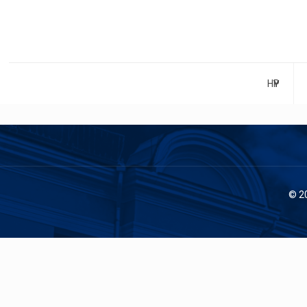
НҮҮР
© 2