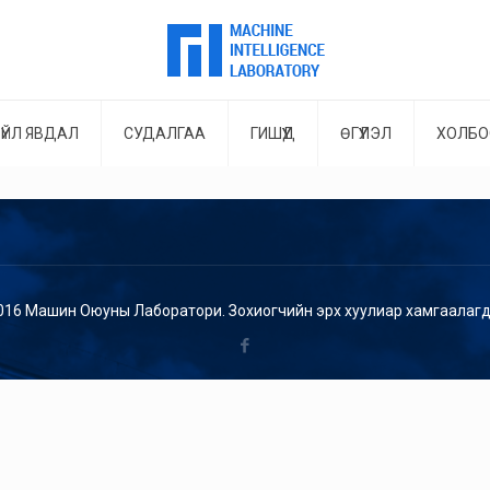
ҮЙЛ ЯВДАЛ
СУДАЛГАА
ГИШҮҮД
ӨГҮҮЛЭЛ
ХОЛБО
016 Машин Оюуны Лаборатори. Зохиогчийн эрх хуулиар хамгаалагд