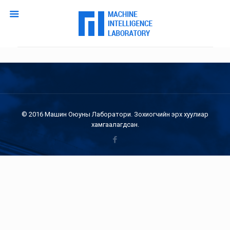
© 2016 Машин Оюуны Лаборатори. Зохиогчийн эрх хуулиар
хамгаалагдсан.