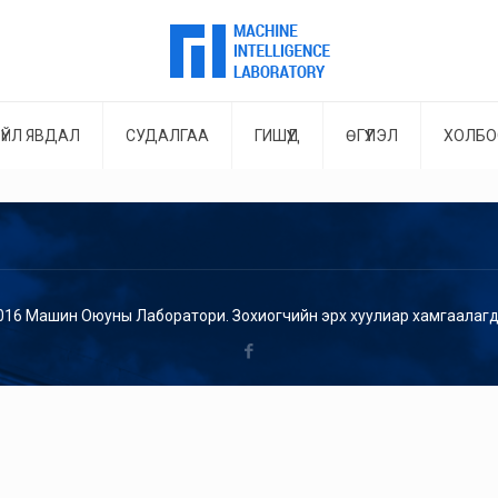
ҮЙЛ ЯВДАЛ
СУДАЛГАА
ГИШҮҮД
ӨГҮҮЛЭЛ
ХОЛБО
016 Машин Оюуны Лаборатори. Зохиогчийн эрх хуулиар хамгаалагд