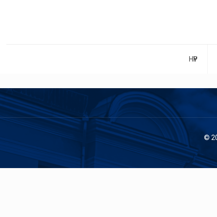
НҮҮР
© 2