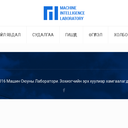
ҮЙЛ ЯВДАЛ
СУДАЛГАА
ГИШҮҮД
ӨГҮҮЛЭЛ
ХОЛБО
016 Машин Оюуны Лаборатори. Зохиогчийн эрх хуулиар хамгаалагд