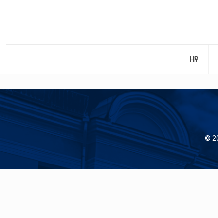
НҮҮР
© 2