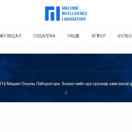
ҮЙЛ ЯВДАЛ
СУДАЛГАА
ГИШҮҮД
ӨГҮҮЛЭЛ
ХОЛБО
016 Машин Оюуны Лаборатори. Зохиогчийн эрх хуулиар хамгаалагд