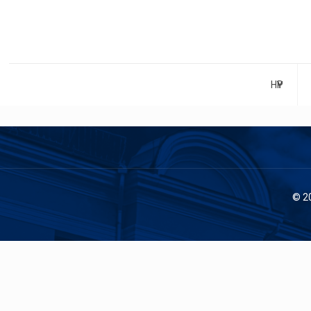
НҮҮР
© 2