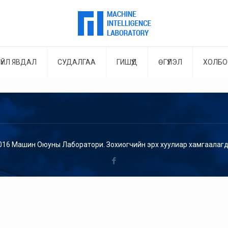
ҮЙЛ ЯВДАЛ
СУДАЛГАА
ГИШҮҮД
ӨГҮҮЛЭЛ
ХОЛБО
016 Машин Оюуны Лаборатори. Зохиогчийн эрх хуулиар хамгаалагд