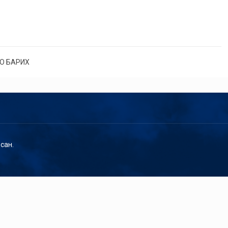
О БАРИХ
сан.