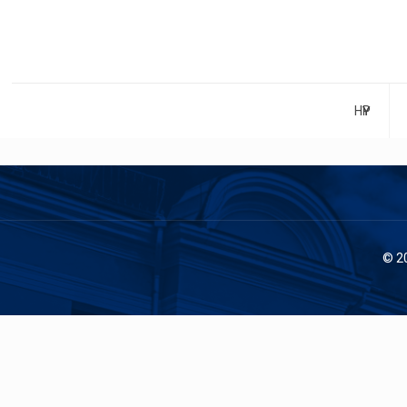
НҮҮР
© 2