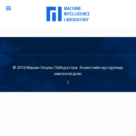
© 2016 Машин Оюуны Лаборатори. Зохиогчийн эрх хуулиар
хамгаалагдсан.