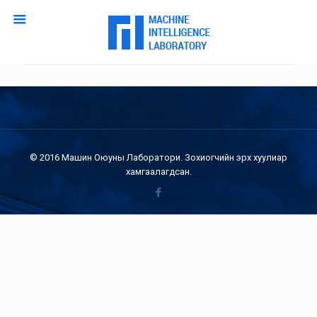
© 2016 Машин Оюуны Лаборатори. Зохиогчийн эрх хуулиар
хамгаалагдсан.