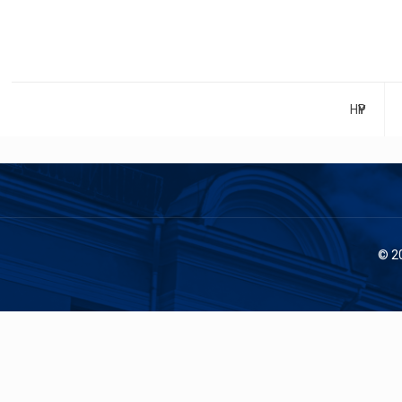
НҮҮР
© 2