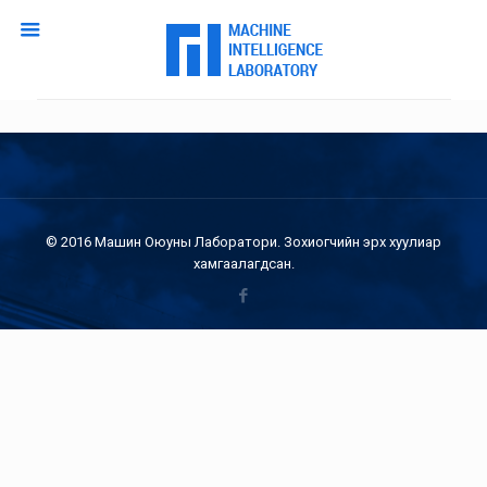
© 2016 Машин Оюуны Лаборатори. Зохиогчийн эрх хуулиар
хамгаалагдсан.