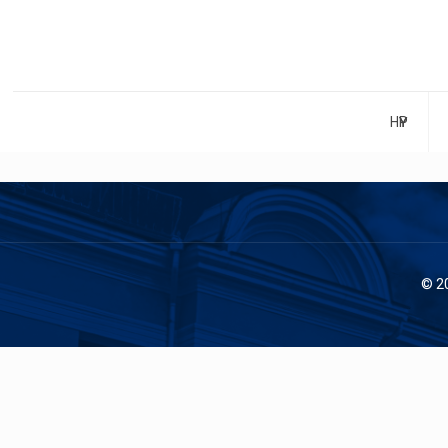
НҮҮР
© 2