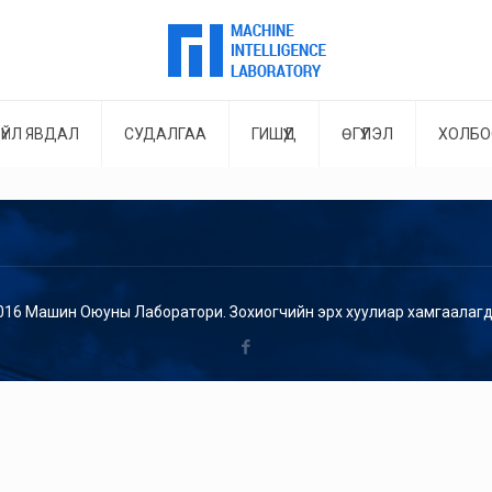
ҮЙЛ ЯВДАЛ
СУДАЛГАА
ГИШҮҮД
ӨГҮҮЛЭЛ
ХОЛБО
016 Машин Оюуны Лаборатори. Зохиогчийн эрх хуулиар хамгаалагд