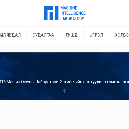
ҮЙЛ ЯВДАЛ
СУДАЛГАА
ГИШҮҮД
ӨГҮҮЛЭЛ
ХОЛБО
016 Машин Оюуны Лаборатори. Зохиогчийн эрх хуулиар хамгаалагд