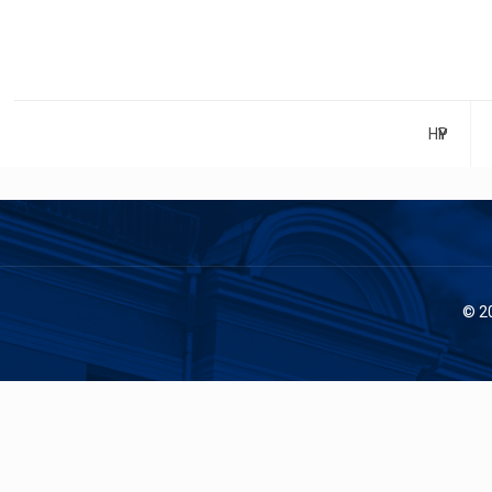
НҮҮР
© 2