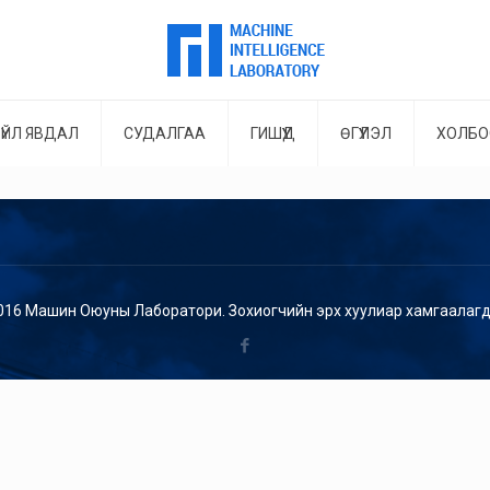
ҮЙЛ ЯВДАЛ
СУДАЛГАА
ГИШҮҮД
ӨГҮҮЛЭЛ
ХОЛБО
016 Машин Оюуны Лаборатори. Зохиогчийн эрх хуулиар хамгаалагд