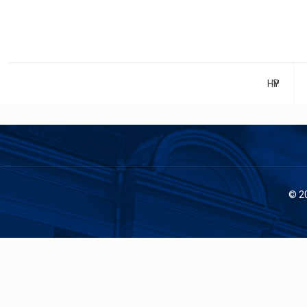
НҮҮР
© 2