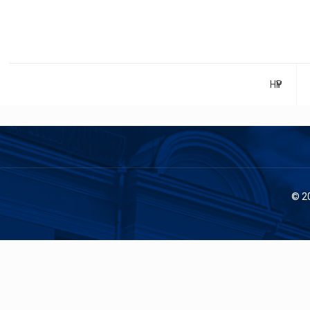
НҮҮР
© 2