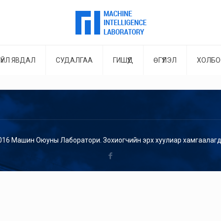
ҮЙЛ ЯВДАЛ
СУДАЛГАА
ГИШҮҮД
ӨГҮҮЛЭЛ
ХОЛБО
016 Машин Оюуны Лаборатори. Зохиогчийн эрх хуулиар хамгаалагд