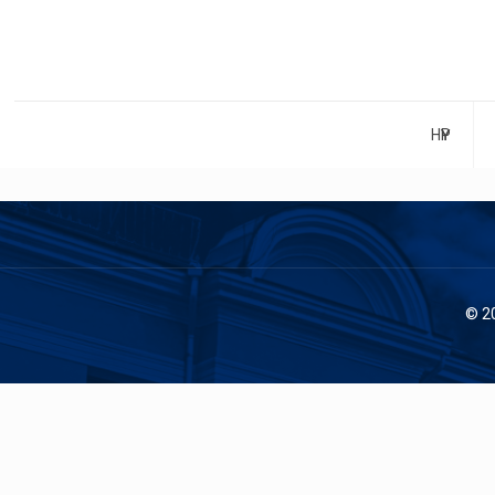
НҮҮР
© 2