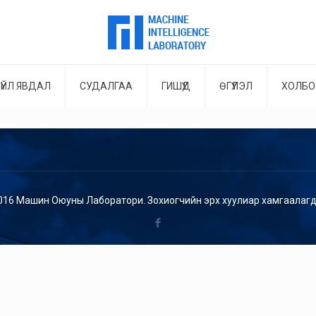
ҮЙЛ ЯВДАЛ
СУДАЛГАА
ГИШҮҮД
ӨГҮҮЛЭЛ
ХОЛБО
016 Машин Оюуны Лаборатори. Зохиогчийн эрх хуулиар хамгаалагд