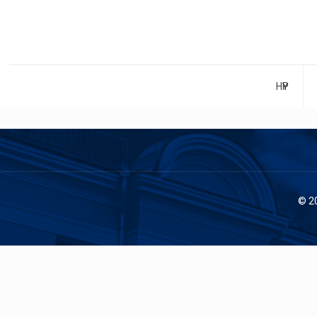
НҮҮР
© 2