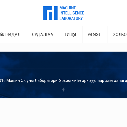
ҮЙЛ ЯВДАЛ
СУДАЛГАА
ГИШҮҮД
ӨГҮҮЛЭЛ
ХОЛБО
016 Машин Оюуны Лаборатори. Зохиогчийн эрх хуулиар хамгаалагд