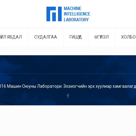
ҮЙЛ ЯВДАЛ
СУДАЛГАА
ГИШҮҮД
ӨГҮҮЛЭЛ
ХОЛБО
016 Машин Оюуны Лаборатори. Зохиогчийн эрх хуулиар хамгаалагд