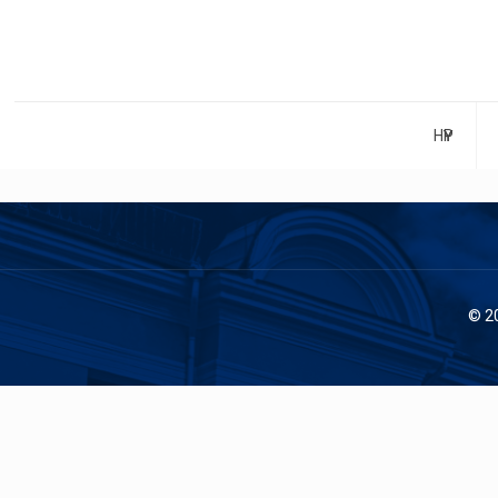
НҮҮР
© 2