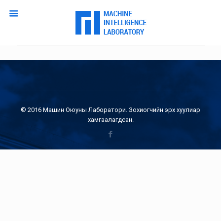
© 2016 Машин Оюуны Лаборатори. Зохиогчийн эрх хуулиар
хамгаалагдсан.