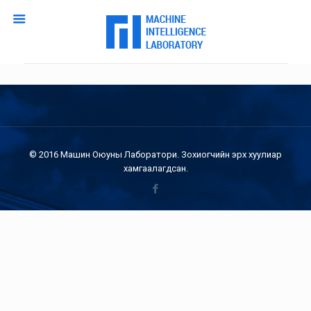
© 2016 Машин Оюуны Лаборатори. Зохиогчийн эрх хуулиар
хамгаалагдсан.