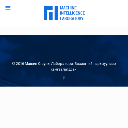
© 2016 Машин Оюуны Лаборатори. Зохиогчийн эрх хуулиар
хамгаалагдсан.