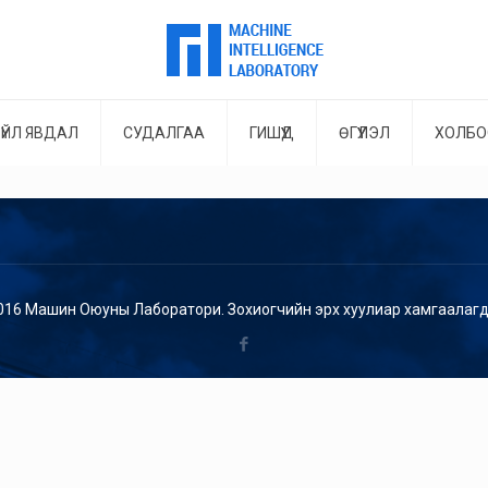
ҮЙЛ ЯВДАЛ
СУДАЛГАА
ГИШҮҮД
ӨГҮҮЛЭЛ
ХОЛБО
016 Машин Оюуны Лаборатори. Зохиогчийн эрх хуулиар хамгаалагд