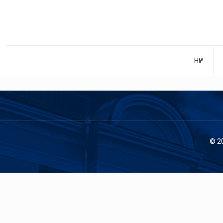
НҮҮР
© 2