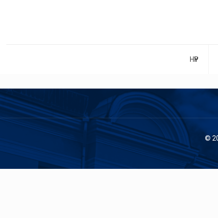
НҮҮР
© 2