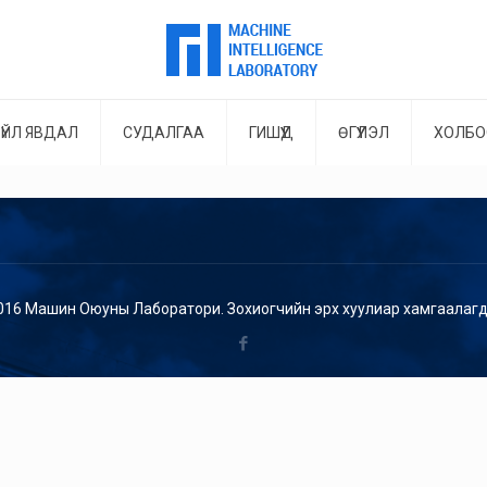
ҮЙЛ ЯВДАЛ
СУДАЛГАА
ГИШҮҮД
ӨГҮҮЛЭЛ
ХОЛБО
016 Машин Оюуны Лаборатори. Зохиогчийн эрх хуулиар хамгаалагд