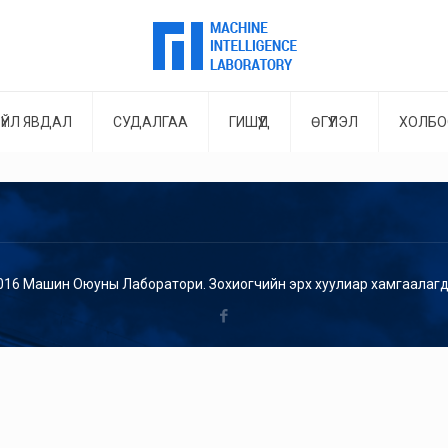
ҮЙЛ ЯВДАЛ
СУДАЛГАА
ГИШҮҮД
ӨГҮҮЛЭЛ
ХОЛБО
016 Машин Оюуны Лаборатори. Зохиогчийн эрх хуулиар хамгаалагд