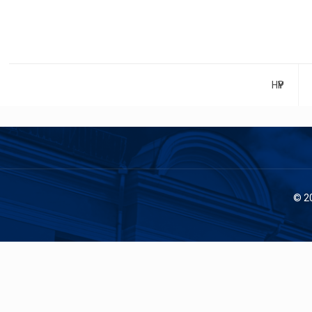
НҮҮР
© 2