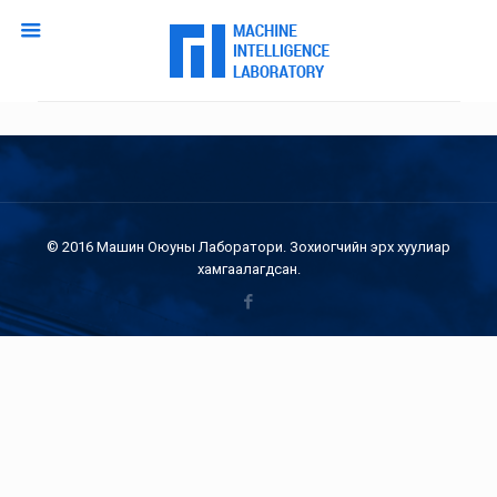
© 2016 Машин Оюуны Лаборатори. Зохиогчийн эрх хуулиар
хамгаалагдсан.