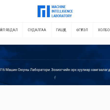
ҮЙЛ ЯВДАЛ
СУДАЛГАА
ГИШҮҮД
ӨГҮҮЛЭЛ
ХОЛБО
016 Машин Оюуны Лаборатори. Зохиогчийн эрх хуулиар хамгаалагд