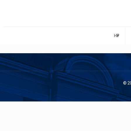
НҮҮР
© 2