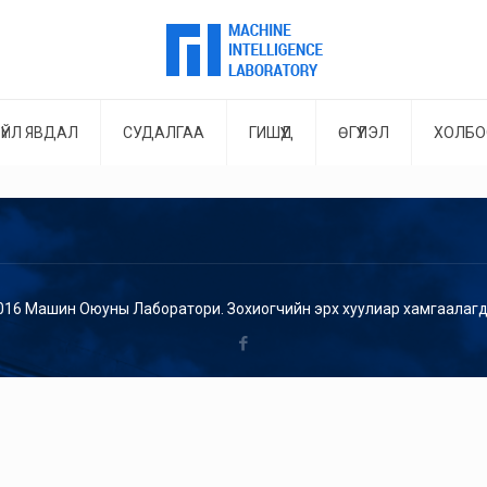
ҮЙЛ ЯВДАЛ
СУДАЛГАА
ГИШҮҮД
ӨГҮҮЛЭЛ
ХОЛБО
016 Машин Оюуны Лаборатори. Зохиогчийн эрх хуулиар хамгаалагд