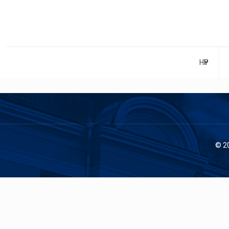
НҮҮР
© 2