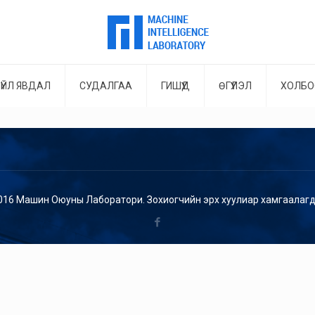
ҮЙЛ ЯВДАЛ
СУДАЛГАА
ГИШҮҮД
ӨГҮҮЛЭЛ
ХОЛБО
016 Машин Оюуны Лаборатори. Зохиогчийн эрх хуулиар хамгаалагд