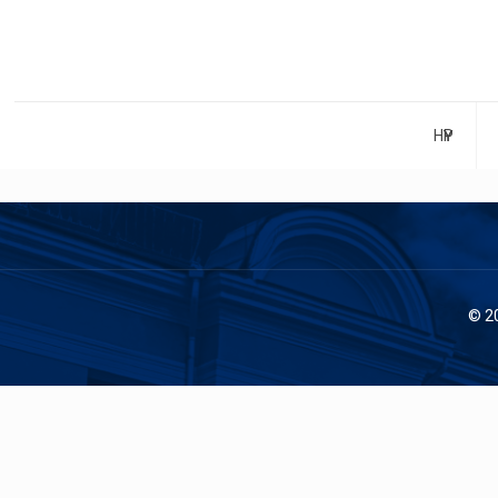
НҮҮР
© 2