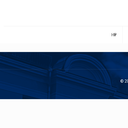
НҮҮР
© 2