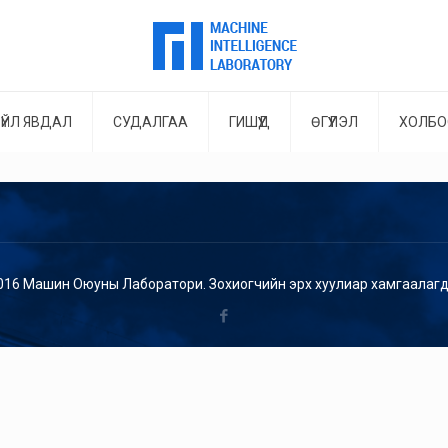
ҮЙЛ ЯВДАЛ
СУДАЛГАА
ГИШҮҮД
ӨГҮҮЛЭЛ
ХОЛБО
016 Машин Оюуны Лаборатори. Зохиогчийн эрх хуулиар хамгаалагд