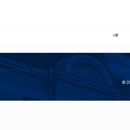
НҮҮР
© 2