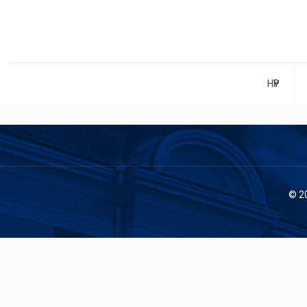
НҮҮР
© 2