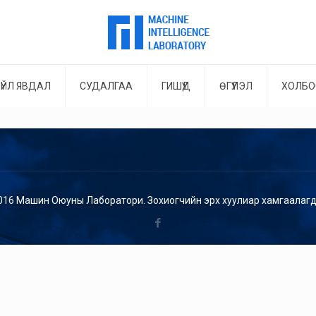
ҮЙЛ ЯВДАЛ
СУДАЛГАА
ГИШҮҮД
ӨГҮҮЛЭЛ
ХОЛБО
016 Машин Оюуны Лаборатори. Зохиогчийн эрх хуулиар хамгаалагд