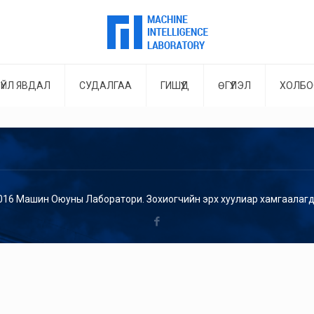
ҮЙЛ ЯВДАЛ
СУДАЛГАА
ГИШҮҮД
ӨГҮҮЛЭЛ
ХОЛБО
016 Машин Оюуны Лаборатори. Зохиогчийн эрх хуулиар хамгаалагд