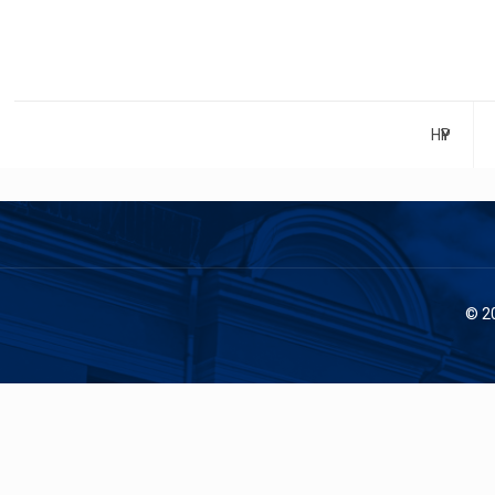
НҮҮР
© 2