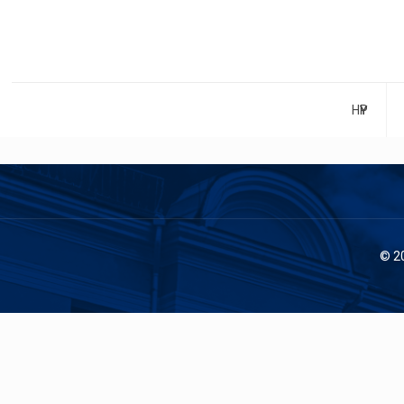
НҮҮР
© 2