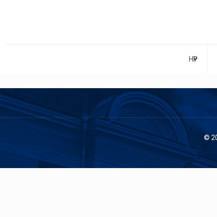
НҮҮР
© 2