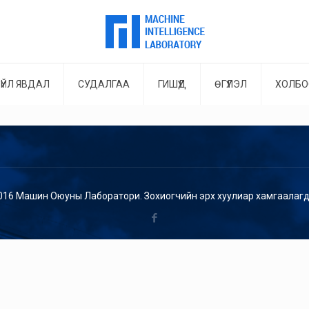
ҮЙЛ ЯВДАЛ
СУДАЛГАА
ГИШҮҮД
ӨГҮҮЛЭЛ
ХОЛБО
016 Машин Оюуны Лаборатори. Зохиогчийн эрх хуулиар хамгаалагд