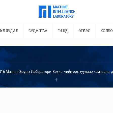
ҮЙЛ ЯВДАЛ
СУДАЛГАА
ГИШҮҮД
ӨГҮҮЛЭЛ
ХОЛБО
016 Машин Оюуны Лаборатори. Зохиогчийн эрх хуулиар хамгаалагд