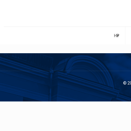
НҮҮР
© 2