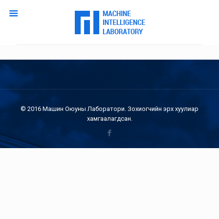
© 2016 Машин Оюуны Лаборатори. Зохиогчийн эрх хуулиар
хамгаалагдсан.