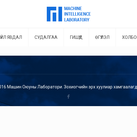
ҮЙЛ ЯВДАЛ
СУДАЛГАА
ГИШҮҮД
ӨГҮҮЛЭЛ
ХОЛБО
016 Машин Оюуны Лаборатори. Зохиогчийн эрх хуулиар хамгаалагд