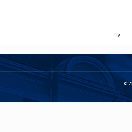
НҮҮР
© 2