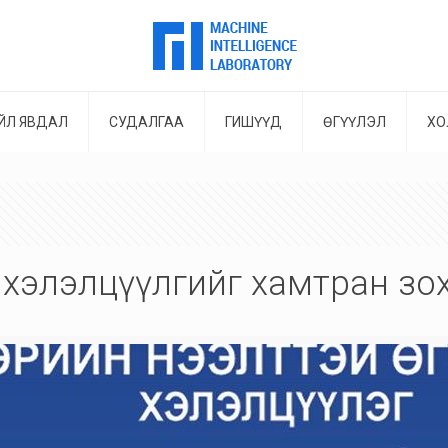
ЙЛ ЯВДАЛ
СУДАЛГАА
ГИШҮҮД
ӨГҮҮЛЭЛ
ХО
дөл хэлэлцүүлгийг хамтран з