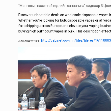
“Монголын нээлттэй өгөгдлийн санаачига” сэдвээр З.Цол
Discover unbeatable deals on
wholesale disposable vapes i
Whether you’re looking for
bulk disposable vapes
or afforda
fast shipping across Europe and elevate your vaping busine
buying high puff count vapes in bulk. This description effec
хэлэлцүүлэв.
http://cabinet.gov.mn/files/fileres/16110003