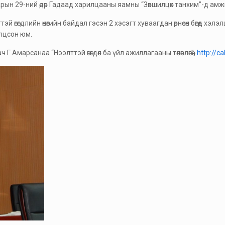
 сарын 29-ний өдөр Гадаад харилцааны яамны “Зөвшилцөх танхим”-д ам
й өгөгдлийн өнөөгийн байдал гэсэн 2 хэсэгт хуваагдан өрнөсөн бөгөөд хэл
илцсон юм.
марсанаа “Нээлттэй өгөгдөл ба үйл ажиллагааны төлөвлөгөө”,
http://c