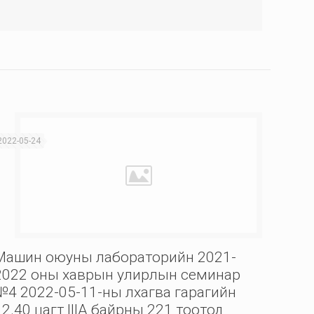
2022-05-24
Машин оюуны лабораторийн 2021-
2022 оны хаврын улирлын семинар
№4 2022-05-11-ны лхагва гарагийн
12.40 цагт IIIА байрны 221 тоотод