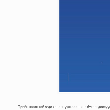
Төрийн нээлттэй өгөгдөл хэлэлцүүлгээс шинэ бүтээгдээхүүн,