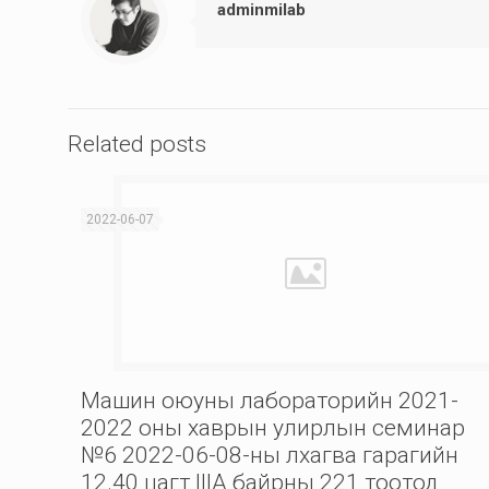
adminmilab
Related posts
2022-06-07
Машин оюуны лабораторийн 2021-
2022 оны хаврын улирлын семинар
№6 2022-06-08-ны лхагва гарагийн
12.40 цагт IIIА байрны 221 тоотод