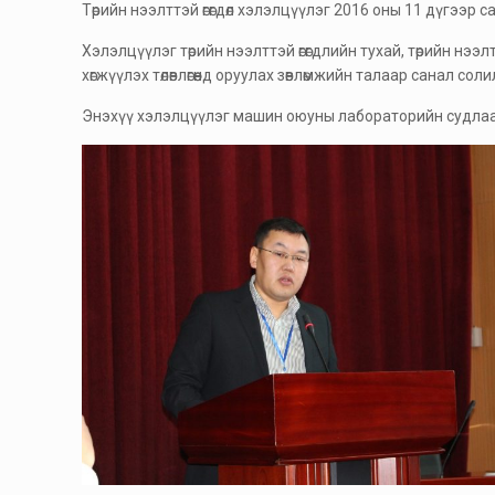
Төрийн нээлттэй өгөгдөл хэлэлцүүлэг 2016 оны 11 дүгээр
Хэлэлцүүлэг төрийн нээлттэй өгөгдлийн тухай, төрийн нээлттэ
хөгжүүлэх төлөвлөгөөнд оруулах зөвлөмжийн талаар санал сол
Энэхүү хэлэлцүүлэг машин оюуны лабораторийн судлаач Г.А