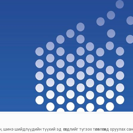
 шинэ шийдлүүдийн түүхий эд өгөгдлийг түгээх төлөвлөгөөнд оруулах сан