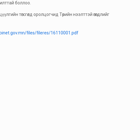
жилттай боллоо.
элцүүлгийн төгсгөлд оролцогчид Төрийн нээлттэй өгөгдлийг
abinet.gov.mn/files/fileres/16110001.pdf