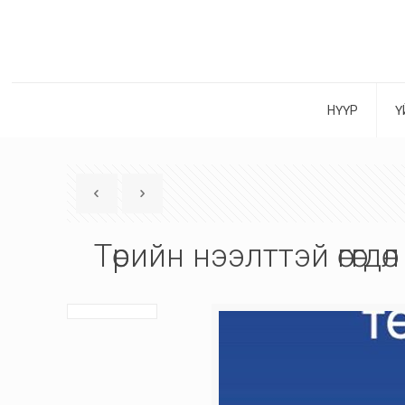
НҮҮР
Ү
Төрийн нээлттэй өгөг